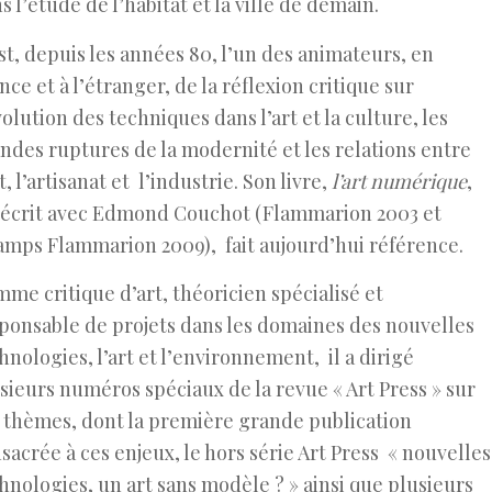
s l’étude de l’habitat et la ville de demain.
est, depuis les années 80, l’un des animateurs, en
nce et à l’étranger, de la réflexion critique sur
volution des techniques dans l’art et la culture, les
ndes ruptures de la modernité et les relations entre
rt, l’artisanat et l’industrie. Son livre,
l’art numérique
,
écrit avec Edmond Couchot (Flammarion 2003 et
mps Flammarion 2009), fait aujourd’hui référence.
me critique d’art, théoricien spécialisé et
ponsable de projets dans les domaines des nouvelles
hnologies, l’art et l’environnement, il a dirigé
sieurs numéros spéciaux de la revue « Art Press » sur
 thèmes, dont la première grande publication
sacrée à ces enjeux, le hors série Art Press « nouvelles
hnologies, un art sans modèle ? » ainsi que plusieurs