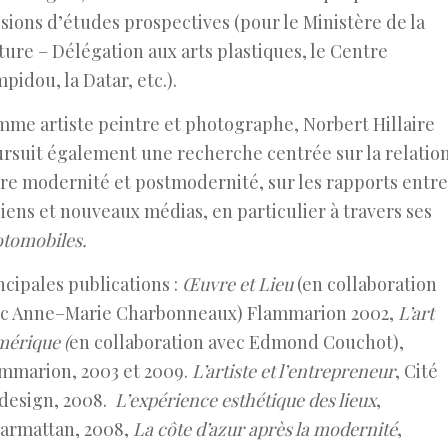
sions d’études prospectives (pour le Ministère de la
ture – Délégation aux arts plastiques, le Centre
pidou, la Datar, etc.).
me artiste peintre et photographe, Norbert Hillaire
rsuit également une recherche centrée sur la relatio
re modernité et postmodernité, sur les rapports entr
iens et nouveaux médias, en particulier à travers ses
tomobiles.
ncipales publications :
Œuvre et Lieu
(en collaboration
ec Anne–Marie Charbonneaux) Flammarion 2002,
L’art
érique (
en collaboration avec Edmond Couchot),
mmarion, 2003 et 2009.
L’artiste et l’entrepreneur
, Cité
design, 2008.
L’expérience esthétique des lieux
,
armattan, 2008,
La côte d’azur après la modernité
,