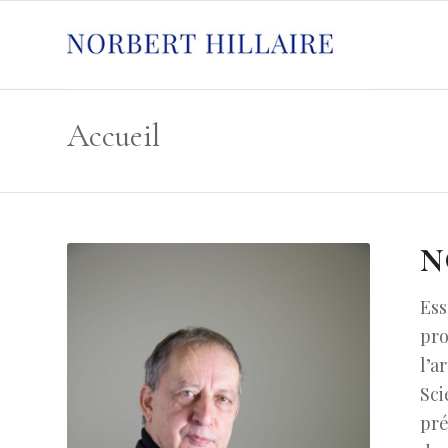
Accueil
N
Ess
pro
l’a
Sci
pré