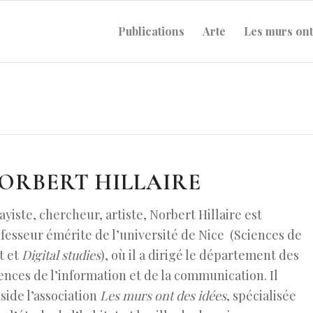
Publications
Arte
Les murs ont
ORBERT HILLAIRE
ayiste, chercheur, artiste, Norbert Hillaire est
fesseur émérite de l’université de Nice (Sciences de
rt et
D
igital studies
), où il a dirigé le département des
ences de l’information et de la communication. Il
side l’association
Les murs ont des idées
, spécialisée