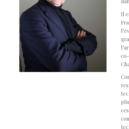
dan
Il 
Fra
l’é
gra
l’a
co-
Cha
Com
res
tec
plu
ces
con
tec