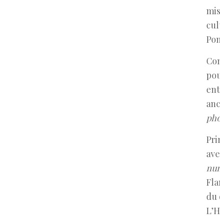
mis
cul
Pom
Com
pou
ent
anc
pho
Pri
av
num
Fla
du 
L’H