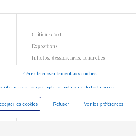
Critique d’art
Expositions
Iphotos, dessins, lavis, aquarelles
Livres d’artistes
Gérer le consentement aux cookies
Notes de travail
 utilisons des cookies pour optimiser notre site web et notre service.
Peinture et dessins
Photomobiles
ccepter les cookies
Refuser
Voir les préférences