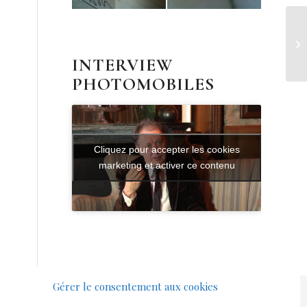
Ph
INTERVIEW
PHOTOMOBILES
Cliquez pour accepter les cookies
marketing et activer ce contenu
Gérer le consentement aux cookies