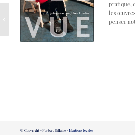
pratique, 
les œuvres
Ouverture du séminaire « l’art peut-
penser no
il nous aider à vivre ensemble ? �...
© Copyright - Norbert Hillaire -
Mentions légales