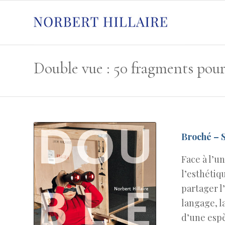
Broché – S
Face à l’un
l’esthétiq
partager l
langage, l
d’une espè