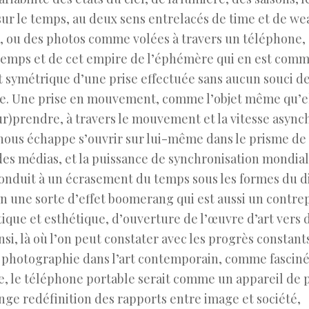
ur le temps, au deux sens entrelacés de time et de we
s, ou des photos comme volées à travers un téléphone,
 temps et de cet empire de l’éphémère qui en est com
 symétrique d’une prise effectuée sans aucun souci d
age. Une prise en mouvement, comme l’objet même qu’e
r (sur)prendre, à travers le mouvement et la vitesse asyn
i nous échappe s’ouvrir sur lui-même dans le prisme de
es médias, et la puissance de synchronisation mondia
 conduit à un écrasement du temps sous les formes du d
 en une sorte d’effet boomerang qui est aussi un contre
ique et esthétique, d’ouverture de l’œuvre d’art vers 
si, là où l’on peut constater avec les progrès constant
e photographie dans l’art contemporain, comme fascin
e, le téléphone portable serait comme un appareil de 
ange redéfinition des rapports entre image et société,