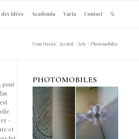
 des idées
Academia
Varia
Contact
Vous êtes ici :
Accueil
/
Arte
/
Photomobiles
PHOTOMOBILES
, pour
las
est
olie
ver –
ure et
eur fut