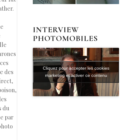
ather.
me
INTERVIEW
e
PHOTOMOBILES
lle
chrones
 ces
Cliquez pour accepter les cookies
le des
marketing et activer ce contenu
irect,
poison,
des
s du
ée par
photo