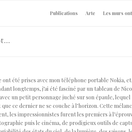
Publications
Arte
Les murs ont
Archive pour la catégorie : Photomobiles
 ont été prises avec mon téléphone portable Nokia, et
dant longtemps, j’ai été fasciné par un tableau de Nico
avec un petit personnage juché sur son épaule, lequel 
nt que ce dernier ne se couche à l’horizon. Cette mélanc
nt, les impressionnistes furent les premiers à l’éprou
ographie puis le cinéma, de prodigieux outils de capt
riabilité des états du ciel, de la lumière, des saisons, l