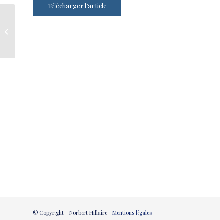
Télécharger l’article
Coefficient de numéricité
© Copyright - Norbert Hillaire -
Mentions légales