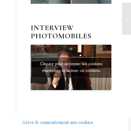
Co
To
INTERVIEW
PHOTOMOBILES
Cliquez pour accepter les cookies
marketing et activer ce contenu
Gérer le consentement aux cookies